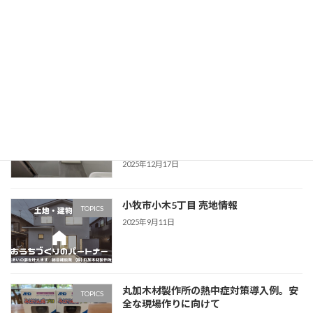
【公共工事報告】神山児童館改修工事ス
TOPICS
タート！外壁＆多目的室が生まれ変わり
ました
2025年12月23日
【建築リフォーム】名古屋ビルの和式を
TOPICS
洋式に！スワレットでコストを抑えた改
修工事
2025年12月17日
小牧市小木5丁目 売地情報
TOPICS
2025年9月11日
丸加木材製作所の熱中症対策導入例。安
TOPICS
全な現場作りに向けて