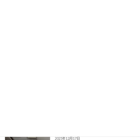
続きを読む
最近の投稿
年次有給休暇取得実績（2025年度）
TOPICS
2026年4月12日
【公共工事報告】神山児童館改修工事ス
TOPICS
タート！外壁＆多目的室が生まれ変わり
ました
2025年12月23日
【建築リフォーム】名古屋ビルの和式を
TOPICS
洋式に！スワレットでコストを抑えた改
修工事
2025年12月17日